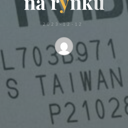
n
a
r
y
n
k
u
2023-12-12