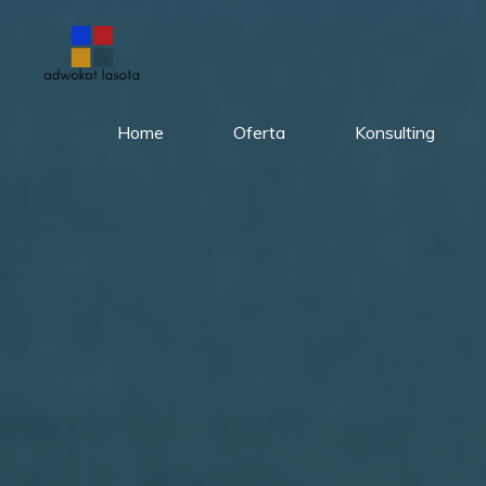
Przejdź
do
treści
Home
Oferta
Konsulting