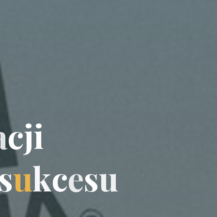
a
c
j
i
s
u
k
c
e
s
u