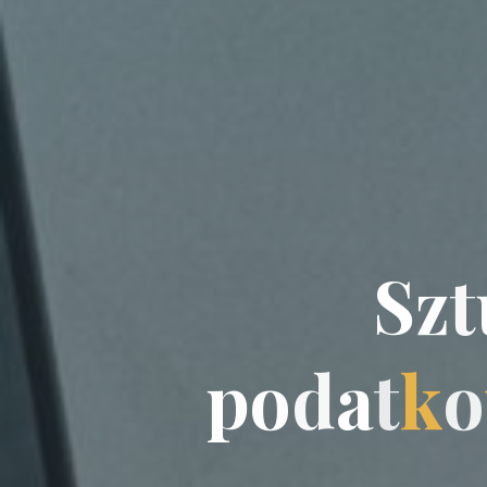
S
z
t
p
o
d
a
t
k
o