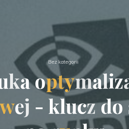
Bez kategorii
u
k
a
o
p
t
y
m
a
l
i
z
w
e
j
-
k
l
u
c
z
d
o