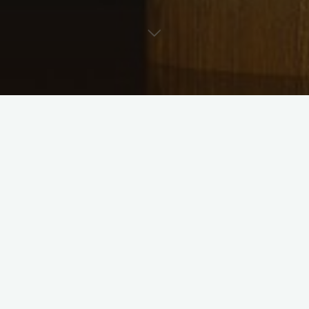
Właściwie w każdym przedsiębiorstwie potrzebny jest
księgowy. Nawet właściciele bardzo małych firm,
prowadzący jednoosobową działalność gospodarczą, często
decydują się na współpracę z jakimś księgowym. Jest to
działanie jak najbardziej słuszne i prawidłowe. Niestety
mnogość różnego rodzaju aktów prawnych: ustaw i
rozporządzeń, nie pomaga w bieżącym orientowaniu się w
przepisach. O ile wystawianie faktur nie jest czynnością zbyt
skomplikowaną, o tyle rozliczanie podatku od towarów i
usług już nie jest takie łatwe.
Wymagana tu jest specjalistyczna wiedza z różnych dziedzin