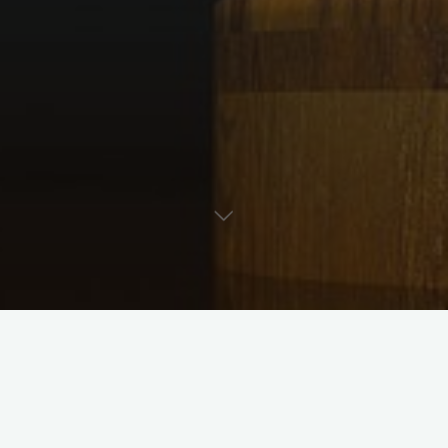
firma
korzyści
Korzyści z profesjonalnej
optymalizacji podatkowej dla