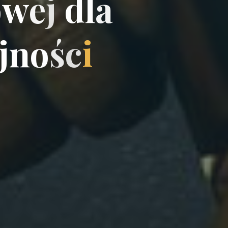
o
w
e
j
d
l
a
j
n
o
ś
c
i